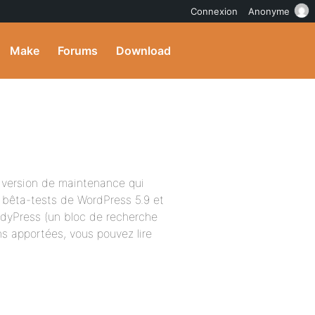
Connexion
Anonyme
Make
Forums
Download
ne version de maintenance qui
 bêta-tests de WordPress 5.9 et
ddyPress (un bloc de recherche
ns apportées, vous pouvez lire