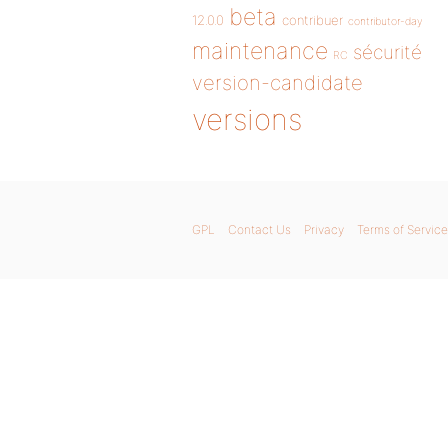
beta
12.0.0
contribuer
contributor-day
maintenance
sécurité
RC
version-candidate
versions
GPL
Contact Us
Privacy
Terms of Service