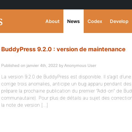
About
News
Codex
Develop
BuddyPress 9.2.0 : version de maintenance
Published on janvier 4th, 2022 by Anonymous User
La version 9.2.0 de BuddyPress est disponible. Il s’agit d’u
corrige trois anomalies, anticipe un bug apparu pendant des
prépare la prochaine publication du premier “Add-on” de Bu
communautaire). Pour plus de détails au sujet des correctio
la note de version […]