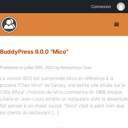
Connexion
BuddyPress 9.0.0 “Mico”
Published on juillet 20th, 2021 by Anonymous User
La version 9.0.0 est surnommée Mico en référence à la
pizzeria “Chez Mico” de Sanary, une petite ville située sur la
Côte d’Azur. L’histoire de Mico commence en 1968 lorsque
Liliane et Jean-Louis achète un restaurant dont la devanture
fait penser à un chalet suisse. “Mico” c’est le petit nom que
les clients du restaurant […]