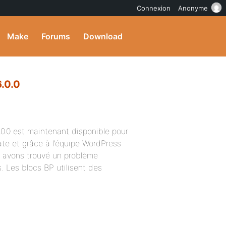
Connexion
Anonyme
Make
Forums
Download
.0.0
0.0 est maintenant disponible pour
ate et grâce à l’équipe WordPress
s avons trouvé un problème
 Les blocs BP utilisent des