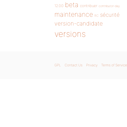
beta
12.0.0
contribuer
contributor-day
maintenance
sécurité
RC
version-candidate
versions
GPL
Contact Us
Privacy
Terms of Service