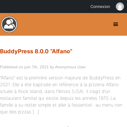
Connexion
BuddyPress 8.0.0 “Alfano”
Published on juin 7th, 2021 by Anonymous User
“Alfano” est la première version majeure de BuddyPress en
2021. Elle a été baptisée en référence à la pizzeria Alfano
située à Rock Island, dans l’Illinois (USA). Il s’agit d’un
restaurant familial qui existe depuis les années 1970. La
famille a su rester simple et aller à l’essentiel : au menu rien
que des pizzas […]