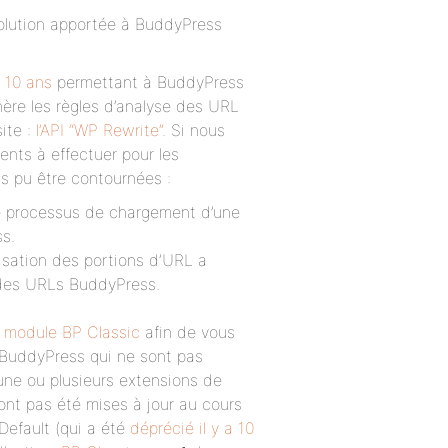
olution apportée à BuddyPress
e 10 ans
permettant à BuddyPress
ère les règles d’analyse des URL
ite :
l’API “WP Rewrite”
. Si nous
nts à effectuer pour les
s pu être contournées :
e processus de chargement d’une
ss.
isation des portions d’URL a
 des URLs BuddyPress.
e module BP Classic
afin de vous
e BuddyPress qui ne sont pas
 une ou plusieurs extensions de
’ont pas été mises à jour au cours
Default (qui a été
déprécié il y a 10