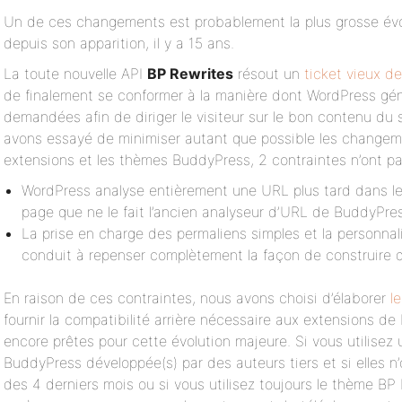
Un de ces changements est probablement la plus grosse év
depuis son apparition, il y a 15 ans.
La toute nouvelle API
BP Rewrites
résout un
ticket vieux d
de finalement se conformer à la manière dont WordPress gén
demandées afin de diriger le visiteur sur le bon contenu du s
avons essayé de minimiser autant que possible les changeme
extensions et les thèmes BuddyPress, 2 contraintes n’ont pa
WordPress analyse entièrement une URL plus tard dans l
page que ne le fait l’ancien analyseur d’URL de BuddyPre
La prise en charge des permaliens simples et la personnal
conduit à repenser complètement la façon de construire
En raison de ces contraintes, nous avons choisi d’élaborer
l
fournir la compatibilité arrière nécessaire aux extensions d
encore prêtes pour cette évolution majeure. Si vous utilisez
BuddyPress développée(s) par des auteurs tiers et si elles n
des 4 derniers mois ou si vous utilisez toujours le thème BP 