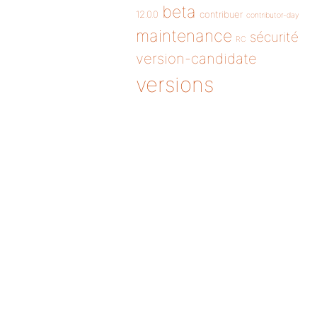
beta
12.0.0
contribuer
contributor-day
maintenance
sécurité
RC
version-candidate
versions