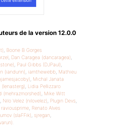
eurs de la version 12.0.0
t)
,
Boone B Gorges
rzel
,
Dan Caragea (dancaragea)
,
sstone)
,
Paul Gibbs (DJPaul)
,
n (iandunn)
,
iamthewebb
,
Mathieu
njamesjacoby)
,
Michal Janata
 (lenasterg)
,
Lidia Pellizzaro
d (mehrazmorshed)
,
Mike Witt
,
Nilo Velez (nilovelez)
,
Plugin Devs
,
,
raviousprime
,
Renato Alves
umov (slaFFik)
,
sjregan
,
varun)
.