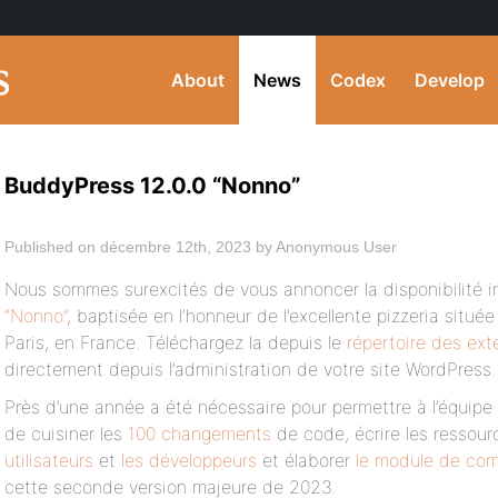
About
News
Codex
Develop
BuddyPress 12.0.0 “Nonno”
Published on décembre 12th, 2023 by Anonymous User
Nous sommes surexcités de vous annoncer la disponibilité
“Nonno”
, baptisée en l’honneur de l’excellente pizzeria situ
Paris, en France. Téléchargez la depuis le
répertoire des ex
directement depuis l’administration de votre site WordPress.
Près d’une année a été nécessaire pour permettre à l’équi
de cuisiner les
100 changements
de code, écrire les ressou
utilisateurs
et
les développeurs
et élaborer
le module de comp
cette seconde version majeure de 2023.