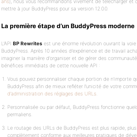
ans
), nous vous recommandons vivement de télécharger et d
mettre à jour BuddyPress pour sa version 12.0.0.
La première étape d’un BuddyPress moderne
L’API
BP Rewrites
est une énorme révolution ouvrant la voie
BuddyPress. Après 10 années d’expérience et de travail ac
imaginer la manière d’organiser et de gérer des communauté
bénéfices immédiats de cette nouvelle API :
Vous pouvez personnaliser chaque portion de n’importe q
BuddyPress afin de mieux refléter l’unicité de votre com
d’administration des réglages des URLs
.
Personnalisée ou par défaut, BuddyPress fonctionne quelq
permaliens.
Le routage des URLs de BuddyPress est plus rapide, plus f
complètement conforme aux meilleures pratiques de dév