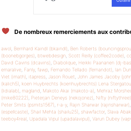
De nombreux remerciements aux contribut
awol
,
Bernhard Kaindl (bkaindl)
,
Ben Roberts (bouncingsprou
(boonebgorges)
,
btwebdesign
,
Scott Reilly (coffee2code)
,
co
David Cavins (dcavins)
,
Diabolique
,
Heikki Paananen (dj-ba
emaralive
,
Fanly
,
fawp
,
Fernando Tellado (fernandot)
,
Ian Dun
Viet (imath)
,
itapress
,
Jason Rouet
,
John James Jacoby (joh
(kalich5)
,
koen Huybrechts (koenhuybrechts)
Lena Stergatou
(lidialab)
,
magland
,
Makoto Akai (makoto-a)
,
Mehraz Morshe
(mike80222)
,
Pieterjan Deneys (nekojonez)
,
Nifty (niftythree)
Peter Smits (psmits1567)
,
r-a-y
,
Rajin Sharwar (rajinsharwar)
(espellcaste)
,
Shail Mehta (shailu25)
,
shawfactor
,
Slava Abak
teeboy4real
,
Upadala Vipul (upadalavipul)
,
Varun Dubey (vap