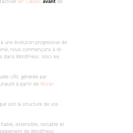
’activer
BP Classic
avant
de
 à une évolution progressive de
harné, nous commençons à ré-
s dans WordPress. Voici les
uelle URL générée par
munauté à partir de
l’écran
ue soit la structure de vos
iable, extensible, testable et
eloppement de WordPress.