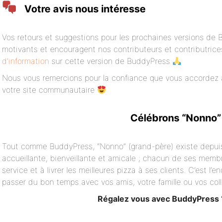
Votre avis nous intéresse
Vos retours et suggestions pour les prochaines versions de 
motivants et encouragent nos contributeurs et contributric
d’information
sur cette version de BuddyPress
Nous vous remercions pour la confiance que vous accordez 
votre site communautaire
Célébrons “Nonno”
Tout comme BuddyPress, “Nonno” (grand-père) existe depuis
accueillante, bienveillante et amicale ; chacun de ses membre
service et à livrer les meilleures pizza à ses clients. C’est l’e
passer du bon temps avec vos amis, votre famille ou vos col
Régalez vous avec BuddyPress