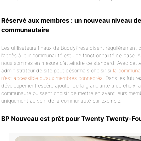
Réservé aux membres : un nouveau niveau de vi
communautaire
Les utilisateurs finaux de BuddyPress disent régulièrement q
l’accès à leur communauté est une fonctionnalité de base. Au
nous sommes en mesure d’atteindre ce standard. Avec cette 
administrateur de site peut désormais choisir si
la communau
n’est accessible qu’aux membres connectés
. Dans les future
développement espère ajouter de la granularité à ce choix, a
communauté puissent choisir de mettre en avant leurs membr
uniquement au sein de la communauté par exemple.
BP Nouveau est prêt pour Twenty Twenty-Fo