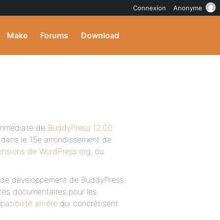
Connexion
Anonyme
Make
Forums
Download
 immédiate de
BuddyPress 12.0.0
ée dans le 15e arrondissement de
tensions de WordPress.org
, ou
pe de développement de BuddyPress
rces documentaires pour les
atibilité arrière
qui concrétisent