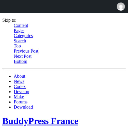
Skip to:
Content
Pages
Categories
Search
Top
Previous Post
Next Post
Bottom
About
News
Codex
Develop
Make
Forums
Download
BuddyPress France