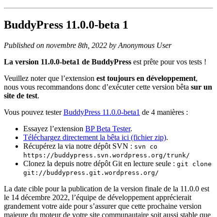
BuddyPress 11.0.0-beta 1
Published on novembre 8th, 2022 by Anonymous User
La version
11.0.0-beta1 de BuddyPress
est prête pour vos tests !
Veuillez noter que l’extension
est toujours en développement
,
nous vous recommandons donc d’exécuter cette version bêta
sur un
site de test
.
Vous pouvez tester
BuddyPress 11.0.0-beta1
de 4 manières :
Essayez l’extension
BP Beta Tester
.
Téléchargez directement la bêta ici (fichier zip)
.
Récupérez la via notre dépôt SVN :
svn co
https://buddypress.svn.wordpress.org/trunk/
Clonez la depuis notre dépôt Git en lecture seule :
git clone
git://buddypress.git.wordpress.org/
La date cible pour la publication de la version finale de la 11.0.0 est
le 14 décembre 2022, l’équipe de développement apprécierait
grandement votre aide pour s’assurer que cette prochaine version
majeure du moteur de votre site communautaire soit aussi stable que