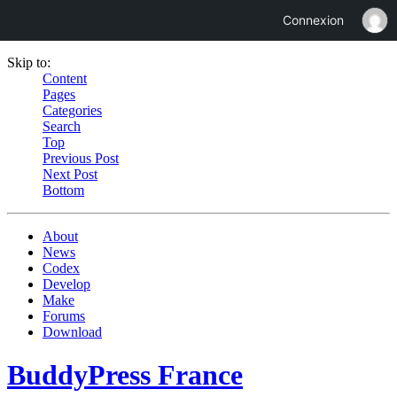
Connexion
Skip to:
Content
Pages
Categories
Search
Top
Previous Post
Next Post
Bottom
About
News
Codex
Develop
Make
Forums
Download
BuddyPress France