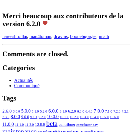
Merci beaucoup aux contributeurs de la
version 6.2.0
hareesh-pillai
,
man4toman
,
dcavins
,
boonebgorges
,
imath
Comments are closed.
Categories
Actualités
Communiqué
Tags
6.0.0
7.0.0
5.0.0
2.6.0
6.2.0
3.0.0
5.1.0
5.2.0
6.1.0
6.3.0
6.4.0
7.1.0
7.2.0
7.2.1
8.0.0
10.0.0
9.0.0
7.3.0
9.1.1
9.2.0
10.1.0
10.2.0
10.3.0
10.4.0
10.5.0
10.6.0
beta
11.0.0
12.0.0
contribuer
11.1.0
11.2.0
contributor-day
maintenance
version-candidate
sécurité