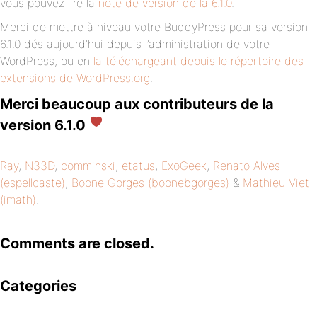
vous pouvez lire la
note de version de la 6.1.0
.
Merci de mettre à niveau votre BuddyPress pour sa version
6.1.0 dés aujourd’hui depuis l’administration de votre
WordPress, ou en
la téléchargeant depuis le répertoire des
extensions de WordPress.org
.
Merci beaucoup aux contributeurs de la
version 6.1.0
Ray
,
N33D
,
comminski
,
etatus
,
ExoGeek
,
Renato Alves
(espellcaste)
,
Boone Gorges (boonebgorges)
&
Mathieu Viet
(imath)
.
Comments are closed.
Categories