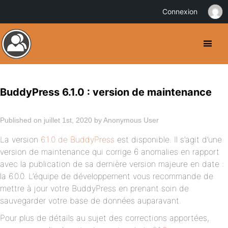
Connexion
BuddyPress 6.1.0 : version de maintenance
Published on juillet 1st, 2020 by Anonymous User
La version
6.1.0 de BuddyPress
est disponible. Il s’agit d’une
version de maintenance qui corrige 6 anomalies en rapport
avec la publication de sa dernière version majeure en date :
la 6.0.0. L’équipe de développement vous recommande de
mettre à jour votre BuddyPress en prenant soin de
sauvegarder votre base de données auparavant.
Pour plus de détails au sujet des corrections apportées,