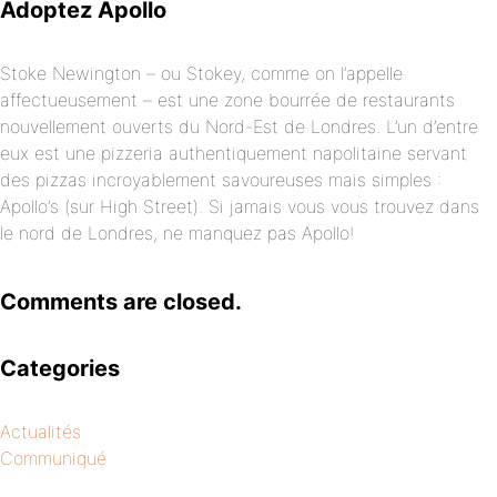
Adoptez Apollo
Stoke Newington – ou Stokey, comme on l’appelle
affectueusement – est une zone bourrée de restaurants
nouvellement ouverts du Nord-Est de Londres. L’un d’entre
eux est une pizzeria authentiquement napolitaine servant
des pizzas incroyablement savoureuses mais simples :
Apollo’s (sur High Street). Si jamais vous vous trouvez dans
le nord de Londres, ne manquez pas Apollo!
Comments are closed.
Categories
Actualités
Communiqué