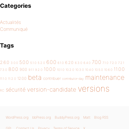
Categories
Actualités
Communiqué
Tags
6.0.0
7.0.0
5.0.0
2.6.0
6.2.0
3.0.0
5.1.0
5.2.0
6.1.0
6.3.0
6.4.0
7.1.0
7.2.0
7.2.1
8.0.0
10.0.0
11.0.0
9.0.0
7.3.0
9.1.1
9.2.0
10.1.0
10.2.0
10.3.0
10.4.0
10.5.0
10.6.0
beta
maintenance
12.0.0
contribuer
11.1.0
11.2.0
contributor-day
versions
version-candidate
sécurité
RC
WordPress.org
bbPress.org
BuddyPress.org
Matt
Blog RSS
GPL
Contact Us
Privacy
Terms of Service
X