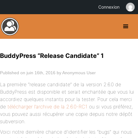
Connexion
BuddyPress “Release Candidate” 1
Published on juin 16th, 2016 by Anonymous User
La première “release candidate” de la version 2.6.0 de
BuddyPress est disponible et serait enchantée que vous lui
accordiez quelques instants pour la tester. Pour cela merci
de
télécharger l’archive de la 2.6.0-RC1
ou si vous préférez,
vous pouvez aussi récupérer une copie depuis notre dépôt
subversion.
Voici notre dernière chance d’identifier les “bugs” qui nous